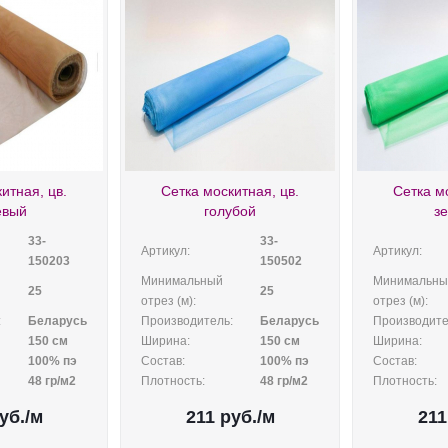
итная, цв.
Сетка москитная, цв.
Сетка м
евый
голубой
з
33-
33-
Артикул:
Артикул:
150203
150502
Минимальный
Минимальны
25
25
отрез (м):
отрез (м):
:
Беларусь
Производитель:
Беларусь
Производите
150 см
Ширина:
150 см
Ширина:
100% пэ
Состав:
100% пэ
Состав:
48 гр/м2
Плотность:
48 гр/м2
Плотность:
уб.
/м
211
руб.
/м
211