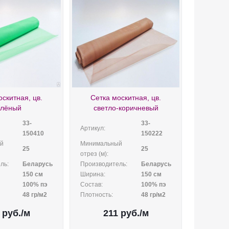
оскитная, цв.
Сетка москитная, цв.
елёный
светло-коричневый
33-
33-
Артикул:
150410
150222
й
Минимальный
25
25
отрез (м):
ль:
Беларусь
Производитель:
Беларусь
150 см
Ширина:
150 см
100% пэ
Состав:
100% пэ
48 гр/м2
Плотность:
48 гр/м2
руб.
/м
211
руб.
/м