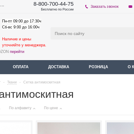
8-800-700-44-75
...
Заказать звонок
Бесплатно по России
Пн-пт 09:00 до 17:30ч
Сб-вс 9:00 до 16:00ч
Наличие и цены
уточняйте у мене
джера.
 OZON
перейти
ОПЛАТА
ДОСТАВКА
РОЗНИЦА
О 
г
-
Ткани
-
Сетка антимоскитная
 антимоскитная
По алфавиту
По цене