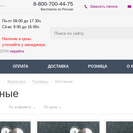
8-800-700-44-75
...
Заказать звонок
Бесплатно по России
Пн-пт 09:00 до 17:30ч
Сб-вс 9:00 до 16:00ч
Наличие и цены
уточняйте у мене
джера.
 OZON
перейти
ОПЛАТА
ДОСТАВКА
РОЗНИЦА
О 
г
-
Фурнитура
-
Пуговицы
-
Обтяжные
ные
По алфавиту
По цене