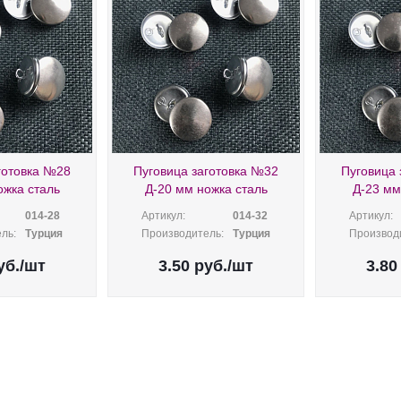
готовка №28
Пуговица заготовка №32
Пуговица 
ожка сталь
Д-20 мм ножка сталь
Д-23 мм
014-28
Артикул:
014-32
Артикул:
ль:
Турция
Производитель:
Турция
Производ
уб.
/шт
3.50
руб.
/шт
3.80