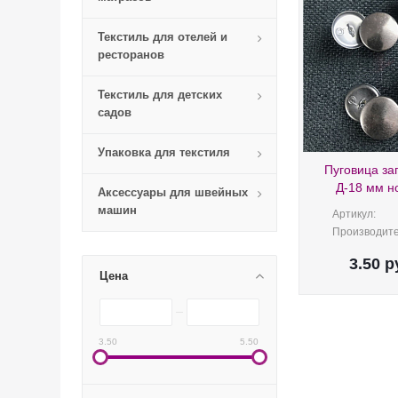
Текстиль для отелей и
ресторанов
Текстиль для детских
садов
Упаковка для текстиля
Пуговица за
Д-18 мм н
Аксессуары для швейных
машин
Артикул:
Производите
3.50
р
Цена
3.50
5.50