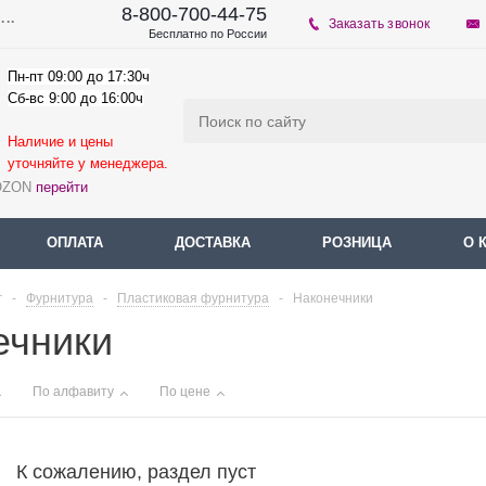
8-800-700-44-75
...
Заказать звонок
Бесплатно по России
Пн-пт 09:00 до 17:30ч
Сб-вс 9:00 до 16:00ч
Наличие и цены
уточняйте у мене
джера.
 OZON
перейти
ОПЛАТА
ДОСТАВКА
РОЗНИЦА
О 
г
-
Фурнитура
-
Пластиковая фурнитура
-
Наконечники
ечники
По алфавиту
По цене
К сожалению, раздел пуст