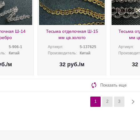
лочная Ш-14
Тесьма отделочная Ш-15
Тесьма от
ребро
мм цв.золото
мм ц
5-906-1
Артикул:
5-137625
Артикул:
ль:
Китай
Производитель:
Китай
Производит
б.
/м
32
руб.
/м
32
Показать еще
1
2
3