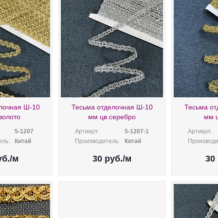
лочная Ш-10
Тесьма отделочная Ш-10
Тесьма от
золото
мм цв.серебро
мм ц
5-1207
Артикул:
5-1207-1
Артикул:
ль:
Китай
Производитель:
Китай
Производи
б.
/м
30
руб.
/м
30