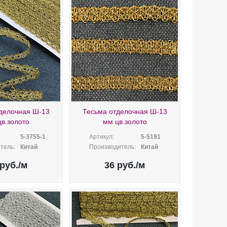
делочная Ш-13
Тесьма отделочная Ш-13
в.золото
мм цв.золото
5-3755-1
Артикул:
5-5191
тель:
Китай
Производитель:
Китай
руб.
/м
36
руб.
/м