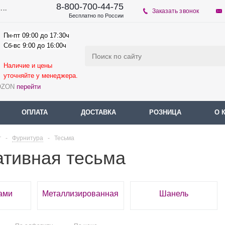
8-800-700-44-75
...
Заказать звонок
Бесплатно по России
Пн-пт 09:00 до 17:30ч
Сб-вс 9:00 до 16:00ч
Наличие и цены
уточняйте у мене
джера.
 OZON
перейти
ОПЛАТА
ДОСТАВКА
РОЗНИЦА
О 
г
-
Фурнитура
-
Тесьма
ативная тесьма
ами
Металлизированная
Шанель