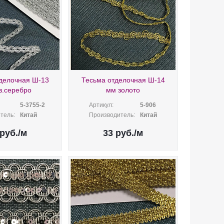
делочная Ш-13
Тесьма отделочная Ш-14
в.серебро
мм золото
5-3755-2
Артикул:
5-906
тель:
Китай
Производитель:
Китай
руб.
/м
33
руб.
/м