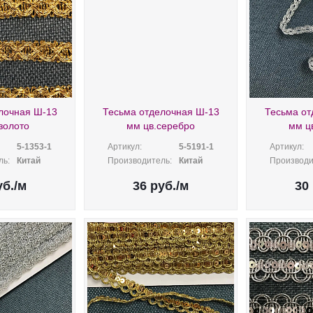
лочная Ш-13
Тесьма отделочная Ш-13
Тесьма от
золото
мм цв.серебро
мм ц
5-1353-1
Артикул:
5-5191-1
Артикул:
ль:
Китай
Производитель:
Китай
Производи
б.
/м
36
руб.
/м
30