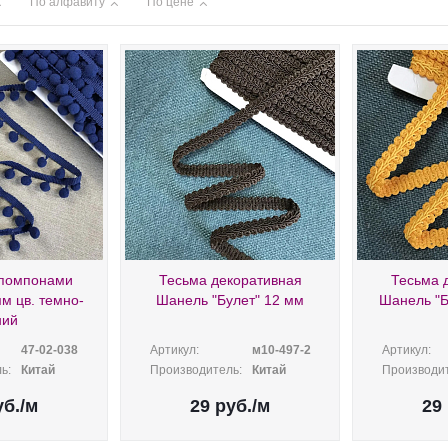
По алфавиту
По цене
 помпонами
Тесьма декоративная
Тесьма 
м цв. темно-
Шанель "Булет" 12 мм
Шанель "Б
ний
47-02-038
Артикул:
м10-497-2
Артикул:
ь:
Китай
Производитель:
Китай
Производит
б.
/м
29
руб.
/м
29