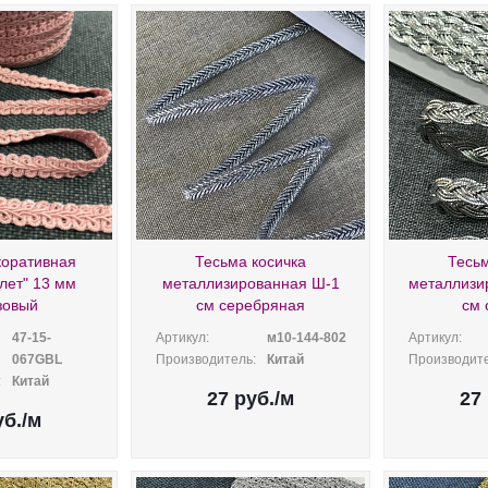
коративная
Тесьма косичка
Тесьм
лет" 13 мм
металлизированная Ш-1
металлизи
зовый
см серебряная
см 
47-15-
Артикул:
м10-144-802
Артикул:
067GВL
Производитель:
Китай
Производите
:
Китай
27
руб.
/м
27
б.
/м