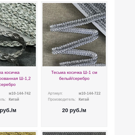
а косичка
Тесьма косичка Ш-1 см
рованная Ш-1,2
белый/серебро
серебро
м10-144-742
Артикул:
м10-144-722
ль:
Китай
Производитель:
Китай
руб.
/м
20
руб.
/м