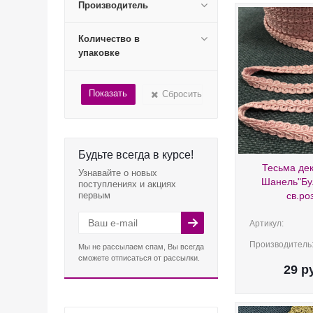
Производитель
Количество в
упаковке
Сбросить
Будьте всегда в курсе!
Тесьма де
Узнавайте о новых
Шанель"Бу
поступлениях и акциях
первым
св.ро
Артикул:
Производитель
Мы не рассылаем спам, Вы всегда
сможете отписаться от рассылки.
29
ру