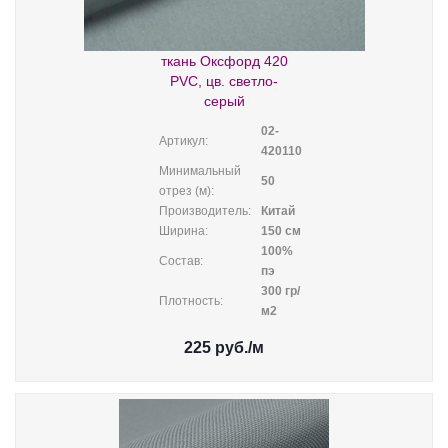
ткань Оксфорд 420
PVC, цв. светло-
серый
02-
Артикул:
420110
Минимальный
50
отрез (м):
Производитель:
Китай
Ширина:
150 см
100%
Состав:
пэ
300 гр/
Плотность:
м2
225
руб.
/м