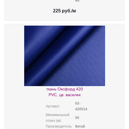
м2
225
руб.
/м
ткань Оксфорд 420
PVC, цв. василек
02-
Артикул:
420514
Минимальный
50
отрез (м):
Производитель:
Китай