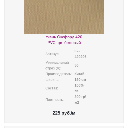
ткань Оксфорд 420
PVC, цв. бежевый
02-
Артикул:
420206
Минимальный
50
отрез (м):
Производитель:
Китай
Ширина:
150 см
100%
Состав:
пэ
300 гр/
Плотность:
м2
225
руб.
/м