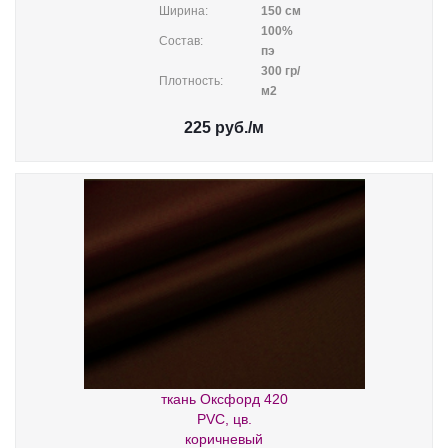
Ширина:
150 см
100%
Состав:
пэ
300 гр/
Плотность:
м2
225
руб.
/м
ткань Оксфорд 420
PVC, цв.
коричневый