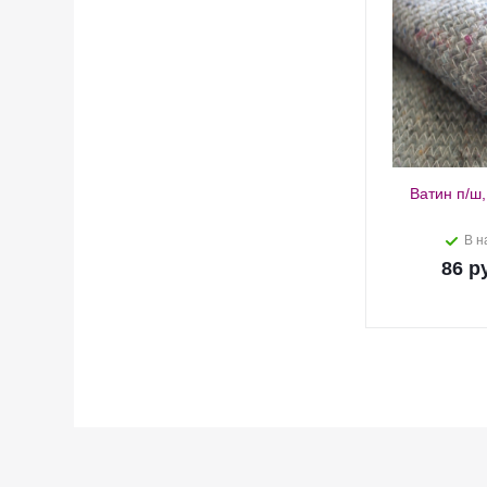
Ватин п/ш,
В н
86
ру