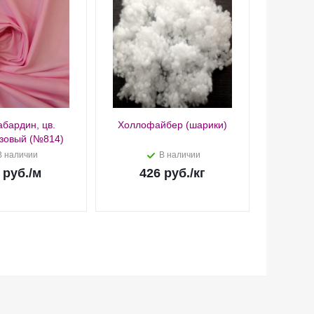
абардин, цв.
Холлофайбер (шарики)
тк
зовый (№814)
о
В наличии
В наличии
руб.
/м
426
руб.
/кг
3