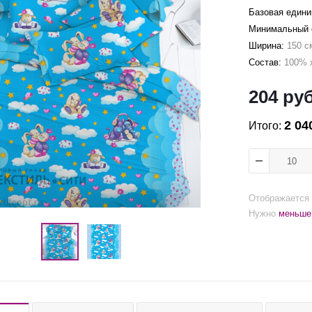
Базовая едини
Минимальный о
Ширина:
150 с
Состав:
100% 
204
руб
2 04
Итого:
Отображается 
Нужно
меньше