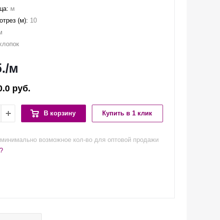
ца:
м
трез (м):
10
м
хлопок
.
/м
0.0 руб.
В корзину
Купить в 1 клик
минимально возможное кол-во для оптовой продажи
?