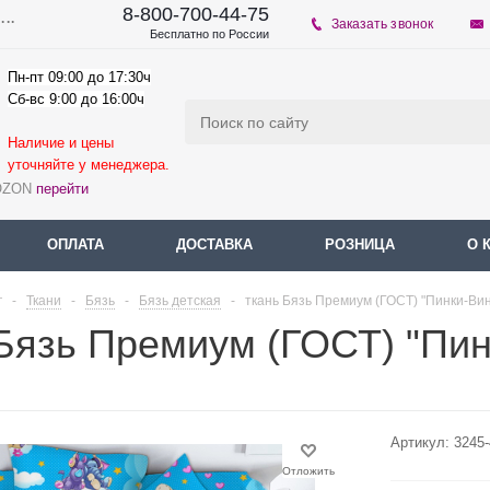
8-800-700-44-75
...
Заказать звонок
Бесплатно по России
Пн-пт 09:00 до 17:30ч
Сб-вс 9:00 до 16:00ч
Наличие и цены
уточняйте у мене
джера.
 OZON
перейти
ОПЛАТА
ДОСТАВКА
РОЗНИЦА
О 
г
-
Ткани
-
Бязь
-
Бязь детская
-
ткань Бязь Премиум (ГОСТ) "Пинки-Вин
Бязь Премиум (ГОСТ) "Пин
Артикул:
3245
Отложить