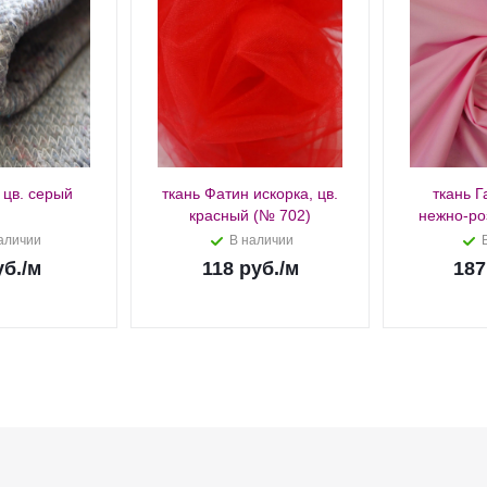
 цв. серый
ткань Фатин искорка, цв.
ткань Г
красный (№ 702)
нежно-ро
аличии
В наличии
б.
/м
118
руб.
/м
187