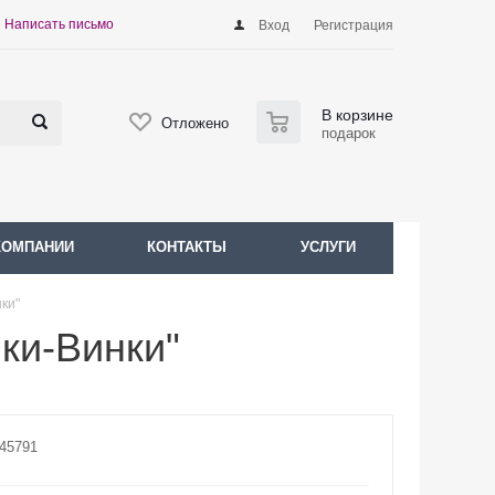
Написать письмо
Вход
Регистрация
0
В корзине
Отложено
подарок
КОМПАНИИ
КОНТАКТЫ
УСЛУГИ
ки"
ки-Винки"
-45791